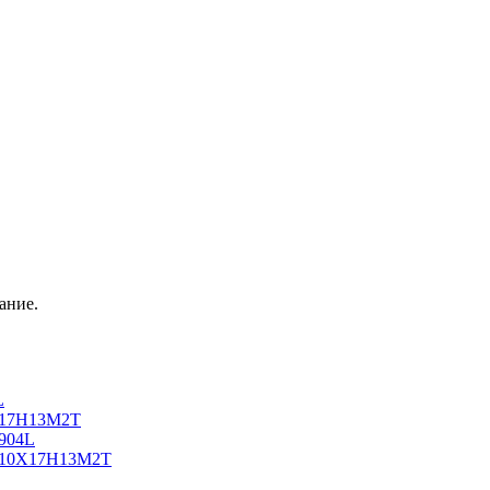
ание.
L
0Х17Н13М2Т
 904L
ь 10Х17Н13М2Т