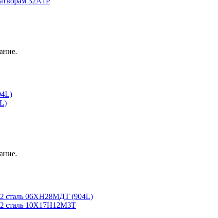
затворам 32А1Р
ание.
04L)
L)
ание.
2 сталь 06ХН28МДТ (904L)
2 сталь 10Х17Н12М3Т