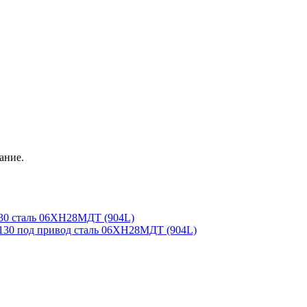
ание.
0 сталь 06ХН28МДТ (904L)
30 под привод сталь 06ХН28МДТ (904L)