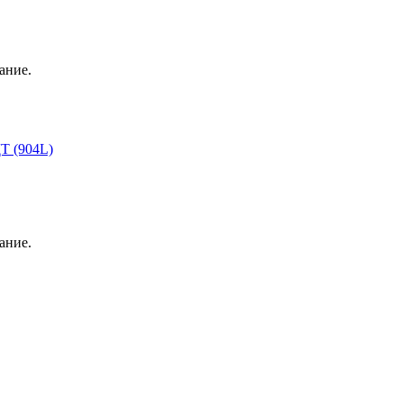
ание.
Т (904L)
ание.