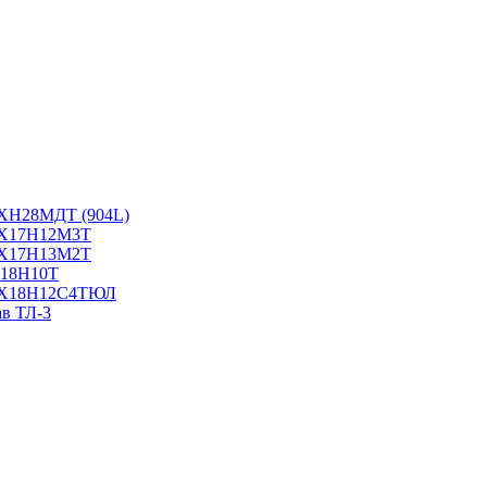
6ХН28МДТ (904L)
10Х17Н12М3Т
10Х17Н13М2Т
Х18Н10Т
16Х18Н12С4ТЮЛ
ав ТЛ-3