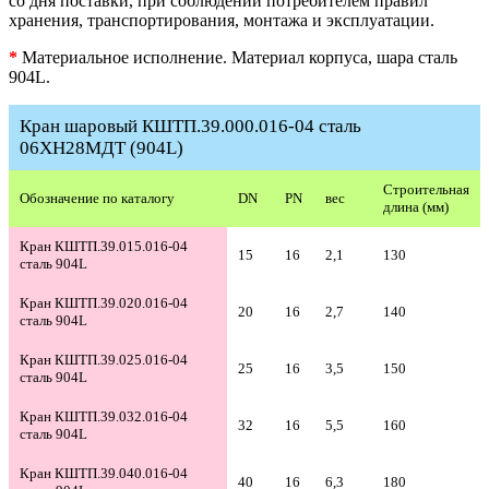
со дня поставки, при соблюдении потребителем правил
хранения, транспортирования, монтажа и эксплуатации.
*
Материальное исполнение. Материал корпуса, шара сталь
904L.
Кран шаровый КШТП.39.000.016-04 сталь
06ХН28МДТ (904L)
Строительная
Обозначение по каталогу
DN
PN
вес
длина (мм)
Кран КШТП.39.015.016-04
15
16
2,1
130
сталь 904L
Кран КШТП.39.020.016-04
20
16
2,7
140
сталь 904L
Кран КШТП.39.025.016-04
25
16
3,5
150
сталь 904L
Кран КШТП.39.032.016-04
32
16
5,5
160
сталь 904L
Кран КШТП.39.040.016-04
40
16
6,3
180