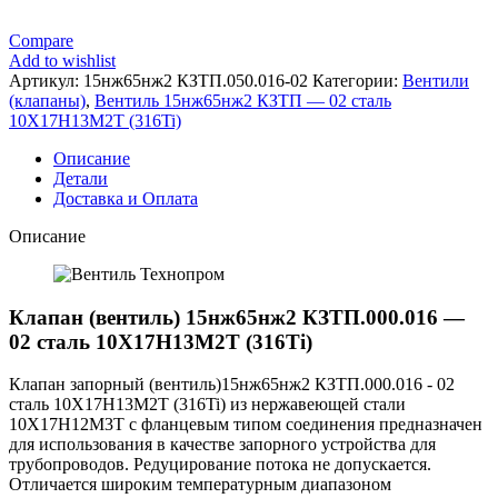
Compare
Add to wishlist
Артикул:
15нж65нж2 КЗТП.050.016-02
Категории:
Вентили
(клапаны)
,
Вентиль 15нж65нж2 КЗТП — 02 сталь
10Х17Н13М2Т (316Ti)
Описание
Детали
Доставка и Оплата
Описание
Клапан (вентиль) 15нж65нж2 КЗТП.000.016 —
02 сталь 10Х17Н13М2Т (316Ti)
Клапан запорный (вентиль)15нж65нж2 КЗТП.000.016 - 02
сталь 10Х17Н13М2Т (316Ti) из нержавеющей стали
10Х17Н12М3Т с фланцевым типом соединения предназначен
для использования в качестве запорного устройства для
трубопроводов. Редуцирование потока не допускается.
Отличается широким температурным диапазоном