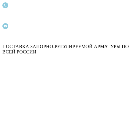
+ 7 (921) 943-1019
info@06xn28mdt.ru
ПОСТАВКА ЗАПОРНО-РЕГУЛИРУЕМОЙ АРМАТУРЫ ПО
ВСЕЙ РОССИИ