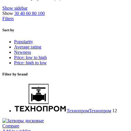
Show sidebar
Show
30
40
60
80
100
Filters
Sort by
Popularity
Average rating
Newness
Price: low to high
Price: high to low
Filter by brand
Технопром
Технопром
12
Compare