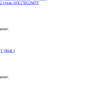
2 сталь 10Х17Н12М3Т
ание.
Т (904L)
ание.