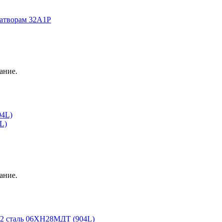
затворам 32А1Р
ание.
04L)
L)
ание.
2 сталь 06ХН28МДТ (904L)