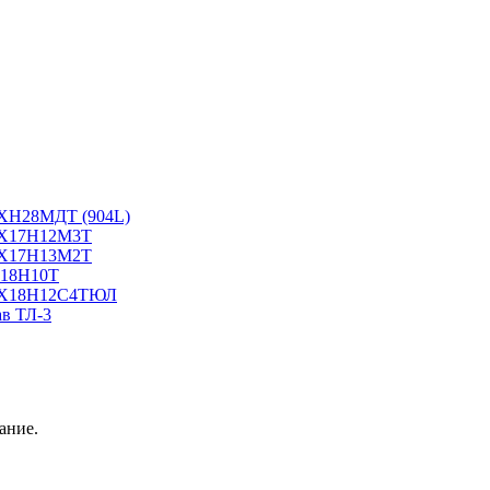
6ХН28МДТ (904L)
10Х17Н12М3Т
10Х17Н13М2Т
Х18Н10Т
16Х18Н12С4ТЮЛ
ав ТЛ-3
ание.