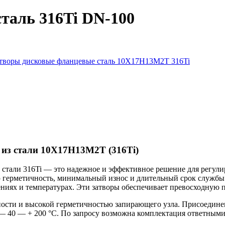
таль 316Ti DN-100
творы дисковые фланцевые сталь 10Х17Н13М2Т 316Ti
 из стали 10Х17Н13М2Т (316Ti)
стали 316Ti — это надежное и эффективное решение для регули
ю герметичность, минимальный износ и длительный срок службы
ениях и температурах. Эти затворы обеспечивает превосходную 
ости и высокой герметичностью запирающего узла. Присоединен
— 40 — + 200 °C. По запросу возможна комплектация ответным