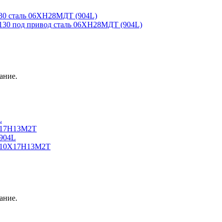
0 сталь 06ХН28МДТ (904L)
30 под привод сталь 06ХН28МДТ (904L)
ание.
L
0Х17Н13М2Т
 904L
ь 10Х17Н13М2Т
ание.