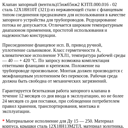
Клапан запорный (вентиль)15нж65нж2 КЗТП.000.016 - 02
сталь 12Х18Н10Т (321)) из нержавеющей стали с фланцевым
типом соединения предназначен для использования в качестве
запорного устройства для трубопроводов. Редуцирование
потока не допускается. Отличается широким температурным
диапазоном применения, простотой использования и
надежностью конструкции.
Присоединение фланцевое исп. В, привод ручной,
уплотнение сальниковое. Класс герметичности А,
климатическое исполнение УХЛ1, температура рабочей среды
— 40 — + 420 °C. По запросу возможна комплектация
ответными фланцами и крепежом. Положение на
трубопроводе произвольное. Монтаж должен производится с
межфланцевым уплотнением без перекосов. Рабочая среда
должна быть свободна от механических загрязнений.
Гарантируется безотказная работа запорного клапана в
течение 12 месяцев со дня ввода в эксплуатацию, но не более
24 месяцев со дня поставки, при соблюдении потребителем
правил хранения, транспортирования, монтажа и
эксплуатации.
*
Материальное исполнение для Ду 15 — 250. Материал
корпуса, крышки сталь 12Х18Н13М2ТЛ, материал золотника,